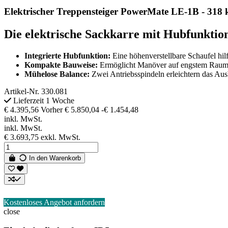
Elektrischer Treppensteiger PowerMate LE-1B - 318 
Die elektrische Sackkarre mit Hubfunktio
Integrierte Hubfunktion:
Eine höhenverstellbare Schaufel hil
Kompakte Bauweise:
Ermöglicht Manöver auf engstem Raum, 
Mühelose Balance:
Zwei Antriebsspindeln erleichtern das Aus
Artikel-Nr.
330.081
Lieferzeit 1 Woche
€ 4.395,56
Vorher
€ 5.850,04
-€ 1.454,48
inkl. MwSt.
inkl. MwSt.
€ 3.693,75
exkl. MwSt.
In den Warenkorb
Kostenloses Angebot anfordern
close