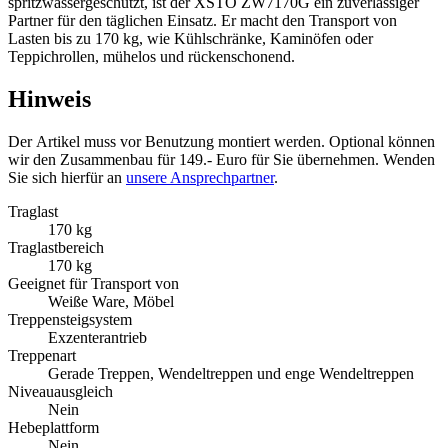
spritzwassergeschützt, ist der XSTO ZW7170G ein zuverlässiger
Partner für den täglichen Einsatz. Er macht den Transport von
Lasten bis zu 170 kg, wie Kühlschränke, Kaminöfen oder
Teppichrollen, mühelos und rückenschonend.
Hinweis
Der Artikel muss vor Benutzung montiert werden. Optional können
wir den Zusammenbau für 149.- Euro für Sie übernehmen. Wenden
Sie sich hierfür an
unsere Ansprechpartner
.
Traglast
170 kg
Traglastbereich
170 kg
Geeignet für Transport von
Weiße Ware, Möbel
Treppensteigsystem
Exzenterantrieb
Treppenart
Gerade Treppen, Wendeltreppen und enge Wendeltreppen
Niveauausgleich
Nein
Hebeplattform
Nein