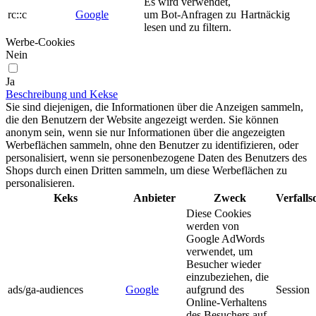
Es wird verwendet,
rc::c
Google
um Bot-Anfragen zu
Hartnäckig
lesen und zu filtern.
Werbe-Cookies
Nein
Ja
Beschreibung und Kekse
Sie sind diejenigen, die Informationen über die Anzeigen sammeln,
die den Benutzern der Website angezeigt werden. Sie können
anonym sein, wenn sie nur Informationen über die angezeigten
Werbeflächen sammeln, ohne den Benutzer zu identifizieren, oder
personalisiert, wenn sie personenbezogene Daten des Benutzers des
Shops durch einen Dritten sammeln, um diese Werbeflächen zu
personalisieren.
Keks
Anbieter
Zweck
Verfall
Diese Cookies
werden von
Google AdWords
verwendet, um
Besucher wieder
einzubeziehen, die
ads/ga-audiences
Google
aufgrund des
Session
Online-Verhaltens
des Besuchers auf