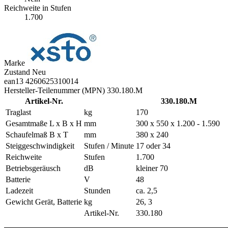
Reichweite in Stufen
1.700
Marke
Zustand
Neu
ean13
4260625310014
Hersteller-Teilenummer (MPN)
330.180.M
Artikel-Nr.
330.180.M
Traglast
kg
170
Gesamtmaße L x B x H
mm
300 x 550 x 1.200 - 1.590
Schaufelmaß B x T
mm
380 x 240
Steiggeschwindigkeit
Stufen / Minute
17 oder 34
Reichweite
Stufen
1.700
Betriebsgeräusch
dB
kleiner 70
Batterie
V
48
Ladezeit
Stunden
ca. 2,5
Gewicht Gerät, Batterie
kg
26, 3
Artikel-Nr.
330.180