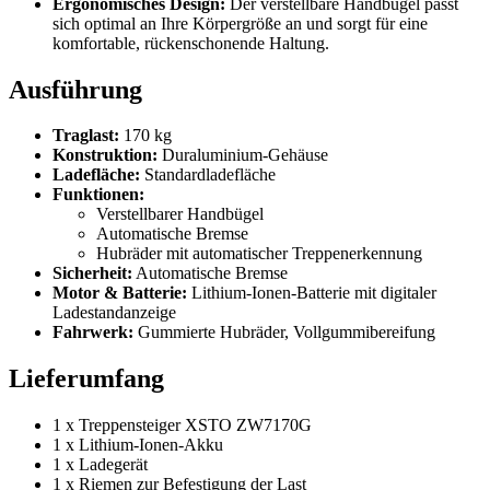
Ergonomisches Design:
Der verstellbare Handbügel passt
sich optimal an Ihre Körpergröße an und sorgt für eine
komfortable, rückenschonende Haltung.
Ausführung
Traglast:
170 kg
Konstruktion:
Duraluminium-Gehäuse
Ladefläche:
Standardladefläche
Funktionen:
Verstellbarer Handbügel
Automatische Bremse
Hubräder mit automatischer Treppenerkennung
Sicherheit:
Automatische Bremse
Motor & Batterie:
Lithium-Ionen-Batterie mit digitaler
Ladestandanzeige
Fahrwerk:
Gummierte Hubräder, Vollgummibereifung
Lieferumfang
1 x Treppensteiger XSTO ZW7170G
1 x Lithium-Ionen-Akku
1 x Ladegerät
1 x Riemen zur Befestigung der Last