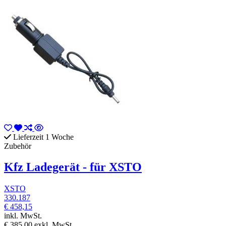
Lieferzeit 1 Woche
Zubehör
Kfz Ladegerät - für XSTO
XSTO
330.187
€ 458,15
inkl. MwSt.
€ 385,00
exkl. MwSt.