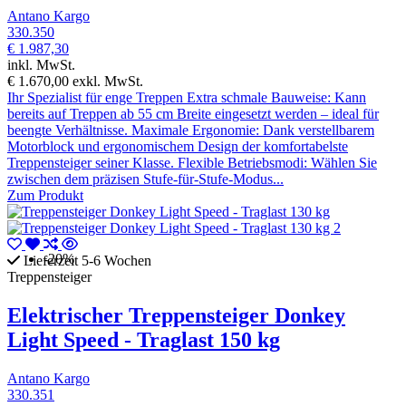
Antano Kargo
330.350
€ 1.987,30
inkl. MwSt.
€ 1.670,00
exkl. MwSt.
Ihr Spezialist für enge Treppen Extra schmale Bauweise: Kann
bereits auf Treppen ab 55 cm Breite eingesetzt werden – ideal für
beengte Verhältnisse. Maximale Ergonomie: Dank verstellbarem
Motorblock und ergonomischem Design der komfortabelste
Treppensteiger seiner Klasse. Flexible Betriebsmodi: Wählen Sie
zwischen dem präzisen Stufe-für-Stufe-Modus...
Zum Produkt
-20%
Lieferzeit 5-6 Wochen
Treppensteiger
Elektrischer Treppensteiger Donkey
Light Speed - Traglast 150 kg
Antano Kargo
330.351