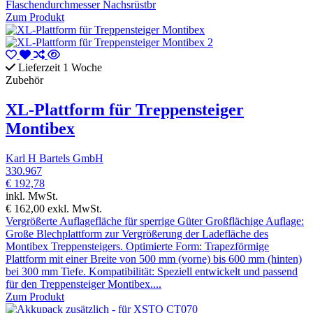
Flaschendurchmesser Nachsrüstbr
Zum Produkt
Lieferzeit 1 Woche
Zubehör
XL-Plattform für Treppensteiger
Montibex
Karl H Bartels GmbH
330.967
€ 192,78
inkl. MwSt.
€ 162,00
exkl. MwSt.
Vergrößerte Auflagefläche für sperrige Güter Großflächige Auflage:
Große Blechplattform zur Vergrößerung der Ladefläche des
Montibex Treppensteigers. Optimierte Form: Trapezförmige
Plattform mit einer Breite von 500 mm (vorne) bis 600 mm (hinten)
bei 300 mm Tiefe. Kompatibilität: Speziell entwickelt und passend
für den Treppensteiger Montibex....
Zum Produkt