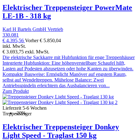
Elektrischer Treppensteiger PowerMate
LE-1B - 318 kg
Karl H Bartels GmbH Vertrieb
330.081
€ 4.395,56
Vorher
€ 5.850,04
inkl. MwSt.
€ 3.693,75
exkl. MwSt.
Die elektrische Sackkarre mit Hubfunktion für enge Treppenhäuser
Integrierte Hubfunktion: Eine höhenverstellbare Schaufel hilft,
Lasten auf Podesten abzusetzen oder hohe Kanten zu überwinden.
Kompakte Bauweise: Ermöglicht Manöver auf engstem Raum,
selbst auf Wendeltreppen. Mühelose Balance: Zwei
Antriebsspindeln erleichtern das Ausbalancieren von...
Zum Produkt
Lieferzeit 5-6 Wochen
-20%
Treppensteiger
Elektrischer Treppensteiger Donkey
Light Speed - Traglast 150 kg