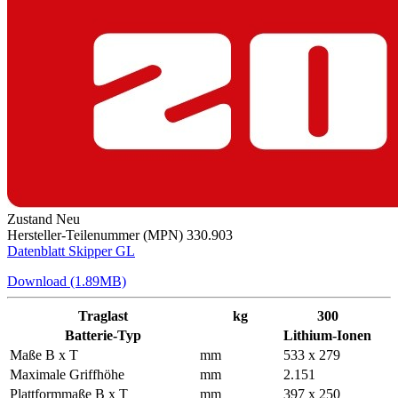
Zustand
Neu
Hersteller-Teilenummer (MPN)
330.903
Datenblatt Skipper GL
Download (1.89MB)
Traglast
kg
300
Batterie-Typ
Lithium-Ionen
Maße B x T
mm
533 x 279
Maximale Griffhöhe
mm
2.151
Plattformmaße B x T
mm
397 x 250