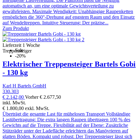
Intelligente Lastverteilung: Die Plattform passt die Neigung
automatisch an, um eine optimale Gewichtsverteilung zu
gewährleisten. Maximale Wendigkeit: Unabhängige Raupenketten
ermöglichen die 360°-Drehung auf engstem Raum und den Einsatz
auf Wendeltreppen. Intuitive Steuerung: Der präzise...
Zum Produkt
Lieferzeit 1 Woche
Sale
Treppensteiger
-20%
Elektrischer Treppensteiger Bartels Gobi
- 130 kg
Karl H Bartels GmbH
330.303
€ 2.142,00
Vorher
€ 2.677,50
inkl. MwSt.
€ 1.800,00
exkl. MwSt.
Überträgt die gesamte Last für mühelosen Transport Vollständige
Lastübertragung: Die extra langen Raupen übertragen 100 % des
Gewichts auf die Treppe. Flexibilität auf der Ebene: Zusätzliche
Stützräder unter der Ladefläche erleichtern das Manövrieren auf
glatten Böden. Kompakt und robust: Der Treppensteiger lässt sich