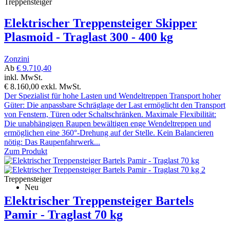
Treppensteiger
Elektrischer Treppensteiger Skipper
Plasmoid - Traglast 300 - 400 kg
Zonzini
Ab
€ 9.710,40
inkl. MwSt.
€ 8.160,00
exkl. MwSt.
Der Spezialist für hohe Lasten und Wendeltreppen Transport hoher
Güter: Die anpassbare Schräglage der Last ermöglicht den Transport
von Fenstern, Türen oder Schaltschränken. Maximale Flexibilität:
Die unabhängigen Raupen bewältigen enge Wendeltreppen und
ermöglichen eine 360°-Drehung auf der Stelle. Kein Balancieren
nötig: Das Raupenfahrwerk...
Zum Produkt
Treppensteiger
Neu
Elektrischer Treppensteiger Bartels
Pamir - Traglast 70 kg