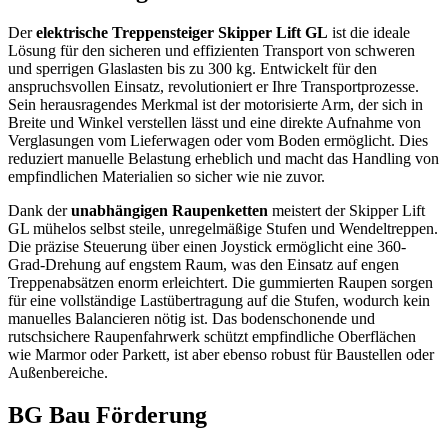
Der
elektrische Treppensteiger Skipper Lift GL
ist die ideale
Lösung für den sicheren und effizienten Transport von schweren
und sperrigen Glaslasten bis zu 300 kg. Entwickelt für den
anspruchsvollen Einsatz, revolutioniert er Ihre Transportprozesse.
Sein herausragendes Merkmal ist der motorisierte Arm, der sich in
Breite und Winkel verstellen lässt und eine direkte Aufnahme von
Verglasungen vom Lieferwagen oder vom Boden ermöglicht. Dies
reduziert manuelle Belastung erheblich und macht das Handling von
empfindlichen Materialien so sicher wie nie zuvor.
Dank der
unabhängigen Raupenketten
meistert der Skipper Lift
GL mühelos selbst steile, unregelmäßige Stufen und Wendeltreppen.
Die präzise Steuerung über einen Joystick ermöglicht eine 360-
Grad-Drehung auf engstem Raum, was den Einsatz auf engen
Treppenabsätzen enorm erleichtert. Die gummierten Raupen sorgen
für eine vollständige Lastübertragung auf die Stufen, wodurch kein
manuelles Balancieren nötig ist. Das bodenschonende und
rutschsichere Raupenfahrwerk schützt empfindliche Oberflächen
wie Marmor oder Parkett, ist aber ebenso robust für Baustellen oder
Außenbereiche.
BG Bau Förderung