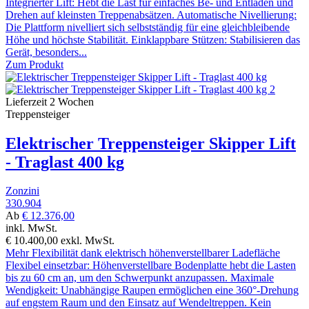
Integrierter Lift: Hebt die Last für einfaches Be- und Entladen und
Drehen auf kleinsten Treppenabsätzen. Automatische Nivellierung:
Die Plattform nivelliert sich selbstständig für eine gleichbleibende
Höhe und höchste Stabilität. Einklappbare Stützen: Stabilisieren das
Gerät, besonders...
Zum Produkt
Lieferzeit 2 Wochen
Treppensteiger
Elektrischer Treppensteiger Skipper Lift
- Traglast 400 kg
Zonzini
330.904
Ab
€ 12.376,00
inkl. MwSt.
€ 10.400,00
exkl. MwSt.
Mehr Flexibilität dank elektrisch höhenverstellbarer Ladefläche
Flexibel einsetzbar: Höhenverstellbare Bodenplatte hebt die Lasten
bis zu 60 cm an, um den Schwerpunkt anzupassen. Maximale
Wendigkeit: Unabhängige Raupen ermöglichen eine 360°-Drehung
auf engstem Raum und den Einsatz auf Wendeltreppen. Kein